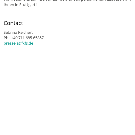
Ihnen in Stuttgart!
Contact
Sabrina Reichert
Ph.: +49 711 685-65857
presse(at)fkfs.de
© 2026 FKFS Forschungsinstitut für Kraftfahrwesen und Fahrzeugmotoren Stuttgart
Imprint
Data Privacy
General Terms and Conditions
Contact
Sitemap