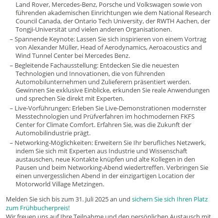
Land Rover, Mercedes-Benz, Porsche und Volkswagen sowie von
führenden akademischen Einrichtungen wie dem National Research
Council Canada, der Ontario Tech University, der RWTH Aachen, der
Tongji-Universität und vielen anderen Organisationen.
Spannende Keynote: Lassen Sie sich inspirieren von einem Vortrag
von Alexander Müller, Head of Aerodynamics, Aeroacoustics and
Wind Tunnel Center bei Mercedes Benz.
Begleitende Fachausstellung: Entdecken Sie die neuesten
Technologien und Innovationen, die von führenden
Automobilunternehmen und Zulieferern präsentiert werden.
Gewinnen Sie exklusive Einblicke, erkunden Sie reale Anwendungen
und sprechen Sie direkt mit Experten.
Live-Vorführungen: Erleben Sie Live-Demonstrationen modernster
Messtechnologien und Prüfverfahren im hochmodernen FKFS
Center for Climate Comfort. Erfahren Sie, was die Zukunft der
Automobilindustrie prägt.
Networking-Möglichkeiten: Erweitern Sie Ihr berufliches Netzwerk,
indem Sie sich mit Experten aus Industrie und Wissenschaft
austauschen, neue Kontakte knüpfen und alte Kollegen in den
Pausen und beim Networking-Abend wiedertreffen. Verbringen Sie
einen unvergesslichen Abend in der einzigartigen Location der
Motorworld Village Metzingen.
Melden Sie sich bis zum 31. Juli 2025 an und
sichern Sie sich Ihren Platz
zum Frühbucherpreis!
Wir freuen uns auf Ihre Teilnahme und den persönlichen Austausch mit