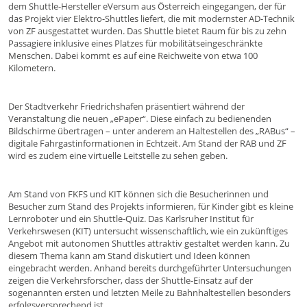
dem Shuttle-Hersteller eVersum aus Österreich eingegangen, der für
das Projekt vier Elektro-Shuttles liefert, die mit modernster AD-Technik
von ZF ausgestattet wurden. Das Shuttle bietet Raum für bis zu zehn
Passagiere inklusive eines Platzes für mobilitätseingeschränkte
Menschen. Dabei kommt es auf eine Reichweite von etwa 100
Kilometern.
Der Stadtverkehr Friedrichshafen präsentiert während der
Veranstaltung die neuen „ePaper“. Diese einfach zu bedienenden
Bildschirme übertragen – unter anderem an Haltestellen des „RABus“ –
digitale Fahrgastinformationen in Echtzeit. Am Stand der RAB und ZF
wird es zudem eine virtuelle Leitstelle zu sehen geben.
Am Stand von FKFS und KIT können sich die Besucherinnen und
Besucher zum Stand des Projekts informieren, für Kinder gibt es kleine
Lernroboter und ein Shuttle-Quiz. Das Karlsruher Institut für
Verkehrswesen (KIT) untersucht wissenschaftlich, wie ein zukünftiges
Angebot mit autonomen Shuttles attraktiv gestaltet werden kann. Zu
diesem Thema kann am Stand diskutiert und Ideen können
eingebracht werden. Anhand bereits durchgeführter Untersuchungen
zeigen die Verkehrsforscher, dass der Shuttle-Einsatz auf der
sogenannten ersten und letzten Meile zu Bahnhaltestellen besonders
erfolgsversprechend ist.