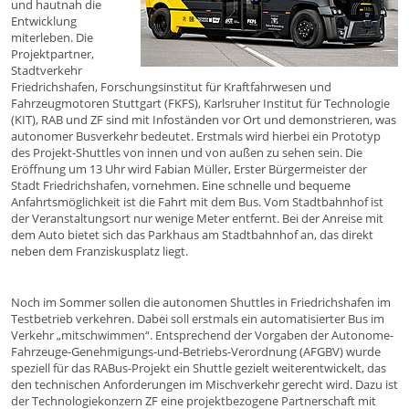
und hautnah die
Entwicklung
miterleben. Die
Projektpartner,
Stadtverkehr
Friedrichshafen, Forschungsinstitut für Kraftfahrwesen und
Fahrzeugmotoren Stuttgart (FKFS), Karlsruher Institut für Technologie
(KIT), RAB und ZF sind mit Infoständen vor Ort und demonstrieren, was
autonomer Busverkehr bedeutet. Erstmals wird hierbei ein Prototyp
des Projekt-Shuttles von innen und von außen zu sehen sein. Die
Eröffnung um 13 Uhr wird Fabian Müller, Erster Bürgermeister der
Stadt Friedrichshafen, vornehmen. Eine schnelle und bequeme
Anfahrtsmöglichkeit ist die Fahrt mit dem Bus. Vom Stadtbahnhof ist
der Veranstaltungsort nur wenige Meter entfernt. Bei der Anreise mit
dem Auto bietet sich das Parkhaus am Stadtbahnhof an, das direkt
neben dem Franziskusplatz liegt.
Noch im Sommer sollen die autonomen Shuttles in Friedrichshafen im
Testbetrieb verkehren. Dabei soll erstmals ein automatisierter Bus im
Verkehr „mitschwimmen“. Entsprechend der Vorgaben der Autonome-
Fahrzeuge-Genehmigungs-und-Betriebs-Verordnung (AFGBV) wurde
speziell für das RABus-Projekt ein Shuttle gezielt weiterentwickelt, das
den technischen Anforderungen im Mischverkehr gerecht wird. Dazu ist
der Technologiekonzern ZF eine projektbezogene Partnerschaft mit