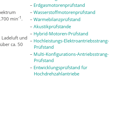
Erdgasmotorenprüfstand
spektrum
Wasserstoffmotorenprüfstand
-1
3.700 min
.
Wärmebilanzprüfstand
Akustikprüfstände
Hybrid-Motoren-Prüfstand
 Ladeluft und
Hochleistungs-Elektroantriebsstrang-
über ca. 50
Prüfstand
Multi-Konfigurations-Antriebsstrang-
Prüfstand
Entwicklungsprüfstand für
Hochdrehzahlantriebe