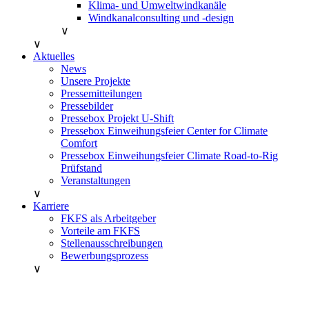
Klima- und Umweltwindkanäle
Windkanalconsulting und -design
∨
∨
Aktuelles
News
Unsere Projekte
Pressemitteilungen
Pressebilder
Pressebox Projekt U-Shift
Pressebox Einweihungsfeier Center for Climate
Comfort
Pressebox Einweihungsfeier Climate Road-to-Rig
Prüfstand
Veranstaltungen
∨
Karriere
FKFS als Arbeitgeber
Vorteile am FKFS
Stellenausschreibungen
Bewerbungsprozess
∨