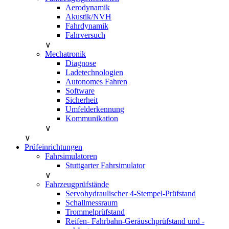
Aerodynamik
Akustik/NVH
Fahrdynamik
Fahrversuch
∨
Mechatronik
Diagnose
Ladetechnologien
Autonomes Fahren
Software
Sicherheit
Umfelderkennung
Kommunikation
∨
∨
Prüfeinrichtungen
Fahrsimulatoren
Stuttgarter Fahrsimulator
∨
Fahrzeugprüfstände
Servohydraulischer 4-Stempel-Prüfstand
Schallmessraum
Trommelprüfstand
Reifen- Fahrbahn-Geräuschprüfstand und -