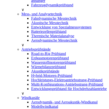
anhänger
Fahrzeugdynamikprüfstand
∨
Mess- und Analysetechnik
Fahrdynamische Messtechnik
Akustische Messtechnik
Entwicklung von Spezialmesssystemen
Batteriezellenprüfstand
Thermische Materialanalyse
Aerodynamische Messtechnik
∨
Antriebsprüfstände
Road-to-Rig Prüfstand
Erdgasmotorenprüfstand
Wasserstoffmotorenprüfstand
Wärmebilanzprüfstand
Akustikprüfstände
Hybrid-Motoren-Prüfstand
Hochleistungs-Elektroantriebsstrang-Prüfstand
Multi-Konfigurations-Antriebsstrang-Prüfstand
Entwicklungsprüfstand für Hochdrehzahlantriebe
∨
Windkanäle
Aerodynamik- und Aeroakustik-Windkanal
Modellwindkanal