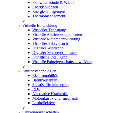
Fahrwiderstände & WLTP
Energiebilanzen
Energiemanagement
Thermomanagement
∨
Virtuelle Entwicklung
Virtueller Triebstrang
Virtuelle Antriebskomponenten
Virtuelle Motorenentwicklung
Virtueller Fahrversuch
Digitaler Windkanal
Digitaler Motorenbaukasten
Künstliche Intelligenz
Virtuelle Fahreigenschaftsentwicklung
∨
Antriebstechnologien
Elektromobilität
Brennverfahren
Schadstoffminimierung
RDE
Alternative Kraftstoffe
Motorakustik und -mechanik
Lastkollektive
∨
Fahrzeugeigenschaften