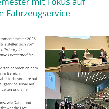
mester mit Fokus auf
im Fahrzeugservice
 Sommersemester 2026
ie stellen sich vor“.
 efficiency in
amples presented by
xperten nahmen an dem
en im Bereich
dabei insbesondere auf
eugservice sowie auf
rzeiten und einer
ons, wie Daten und
ght war die Live-